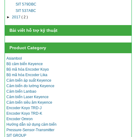
SIT 579DBC
SIT 537ABC
►
2017
( 2 )
Bài viết hỗ trợ kỹ thuật
Product Category
Asiantool
Bộ cảm biến Keyence
Bộ mã hóa Encoder Koyo
Bộ mã hóa Encoder Lika
Cảm biến áp suất Keyence
Cảm biến đo lường Keyence
Cảm biến Lanbao
Cảm biến Laser Keyence
Cảm biến siêu âm Keyence
Encoder Koyo TRD-J
Encoder Koyo TRD-K
Encoder Omron
Hướng dẫn sử dụng cảm biến
Pressure-Sensor-Transmitter
SIT GROUP