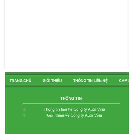
TRANG CHỦ
GIỚI THIỆU
THÔNG TIN LIÊN HỆ
CAM KẾ
BẢN ĐỒ CHỈ ĐƯỜNG
THÔNG TIN
Thông tin liên hệ Công ty Auto Vina
Giới thiệu về Công ty Auto Vina