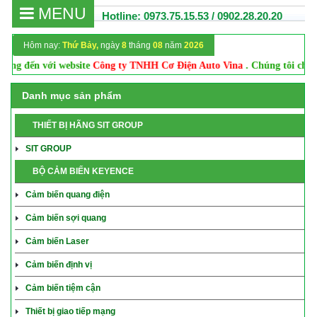
MENU
Hotline: 0973.75.15.53 / 0902.28.20.20
Hôm nay:
Thứ Bảy,
ngày
8
tháng
08
năm
2026
 đến với website
Công ty TNHH Cơ Điện Auto Vina
. Chúng tôi chuyên
Danh mục sản phẩm
THIẾT BỊ HÃNG SIT GROUP
SIT GROUP
BỘ CẢM BIẾN KEYENCE
Cảm biến quang điện
Cảm biến sợi quang
Cảm biến Laser
Cảm biến định vị
Cảm biến tiệm cận
Thiết bị giao tiếp mạng