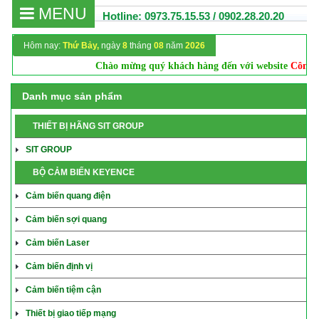
MENU
Hotline: 0973.75.15.53 / 0902.28.20.20
Hôm nay:
Thứ Bảy,
ngày
8
tháng
08
năm
2026
Chào mừng quý khách hàng đến với website
Công ty 
Danh mục sản phẩm
THIẾT BỊ HÃNG SIT GROUP
SIT GROUP
BỘ CẢM BIẾN KEYENCE
Cảm biến quang điện
Cảm biến sợi quang
Cảm biến Laser
Cảm biến định vị
Cảm biến tiệm cận
Thiết bị giao tiếp mạng