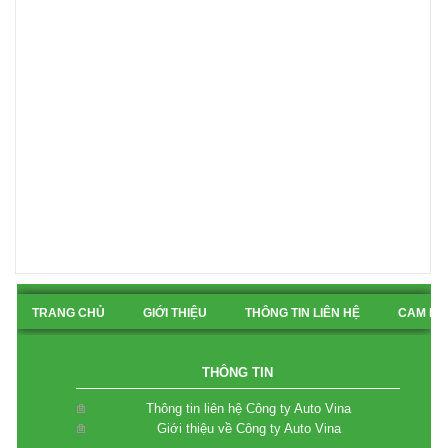
TRANG CHỦ
GIỚI THIỆU
THÔNG TIN LIÊN HỆ
CAM KẾ
BẢN ĐỒ CHỈ ĐƯỜNG
THÔNG TIN
Thông tin liên hệ Công ty Auto Vina
Giới thiệu về Công ty Auto Vina