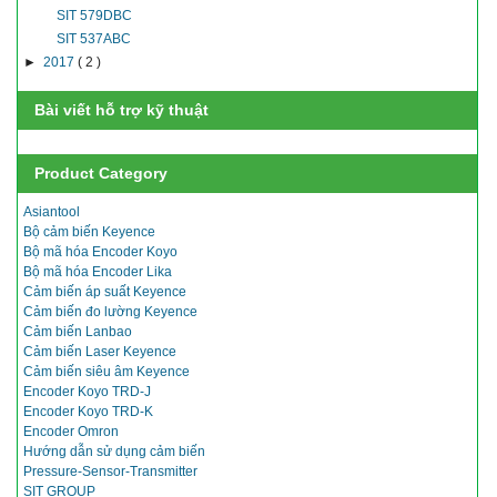
SIT 579DBC
SIT 537ABC
►
2017
( 2 )
Bài viết hỗ trợ kỹ thuật
Product Category
Asiantool
Bộ cảm biến Keyence
Bộ mã hóa Encoder Koyo
Bộ mã hóa Encoder Lika
Cảm biến áp suất Keyence
Cảm biến đo lường Keyence
Cảm biến Lanbao
Cảm biến Laser Keyence
Cảm biến siêu âm Keyence
Encoder Koyo TRD-J
Encoder Koyo TRD-K
Encoder Omron
Hướng dẫn sử dụng cảm biến
Pressure-Sensor-Transmitter
SIT GROUP