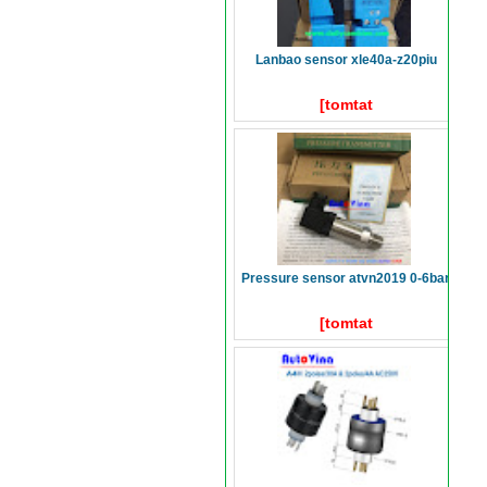
lanbao sensor xle40a-z20piu
[tomtat
pressure sensor atvn2019 0-6bar
[tomtat