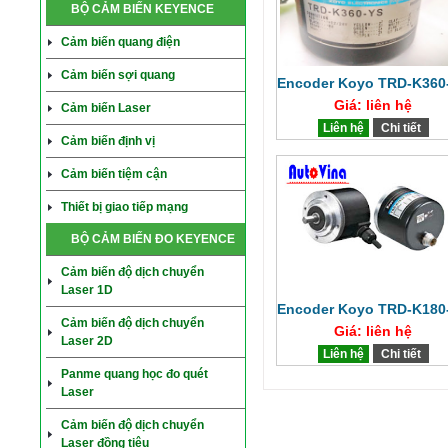
BỘ CẢM BIẾN KEYENCE
Cảm biến quang điện
Cảm biến sợi quang
Encoder Koyo TRD-K360
Giá: liên hệ
Cảm biến Laser
Liên hệ
Chi tiết
Cảm biến định vị
Cảm biến tiệm cận
Thiết bị giao tiếp mạng
BỘ CẢM BIẾN ĐO KEYENCE
Cảm biến độ dịch chuyển
Laser 1D
Encoder Koyo TRD-K180
Cảm biến độ dịch chuyển
Giá: liên hệ
Laser 2D
Liên hệ
Chi tiết
Panme quang học đo quét
Laser
Cảm biến độ dịch chuyển
Laser đồng tiêu