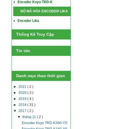
Encoder Koyo TRD-K
BỘ MÃ HÓA ENCODER LIKA
Encoder Lika
Thống Kê Truy Cập
Tin tức
Danh mục theo thời gian
►
2021
( 2 )
►
2020
( 3 )
►
2019
( 4 )
►
2018
( 31 )
▼
2017
( 2 )
▼
tháng 11
( 2 )
Encoder Koyo TRD-K360-YS
Encoder Koyo TRD-K180-YS