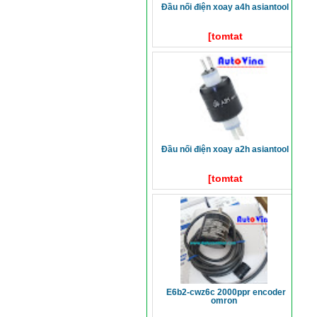
đầu nối điện xoay a4h asiantool
[tomtat
đầu nối điện xoay a2h asiantool
[tomtat
e6b2-cwz6c 2000ppr encoder
omron