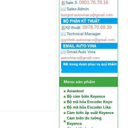
0901.76.76.16
Sale 3:
Sales Admin
hungnd.autovinaco@gmail.com
BỘ PHẬN KỸ THUẬT
0978.70.68.39
Kỹ thuật:
Technical Manager
quynhnb.autovinaco@gmail.com
EMAIL AUTO VINA
Gmail Auto Vina
autovinaco@gmail.com
Rất mong được phục vụ quý khách
!
Menu sản phẩm
Asiantool
Bộ cảm biến Keyence
Bộ mã hóa Encoder Koyo
Bộ mã hóa Encoder Lika
Cảm biến áp suất Keyence
Cảm biến đo lường
Keyence