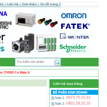
chủ
Liên hệ
Giới thiệu
Sơ đồ trang
NHH Cơ Điện Auto Vina
. Chúng tôi chuyên
phân phối sản phẩm cảm biến 
Liên hệ mua hàng
BỘ PHẬN KINH DOANH
0973.75.15.53
Sale 1:
0902.28.20.20
Sale 2: