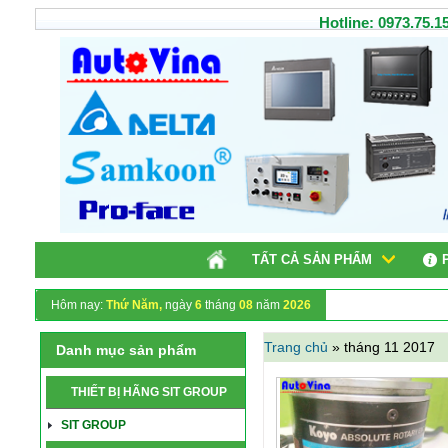
Hotline: 0973.75.15
TẤT CẢ SẢN PHẨM
Hôm nay:
Thứ Năm,
ngày
6
tháng
08
năm
2026
Trang chủ
»
tháng 11 2017
Danh mục sản phẩm
THIẾT BỊ HÃNG SIT GROUP
SIT GROUP