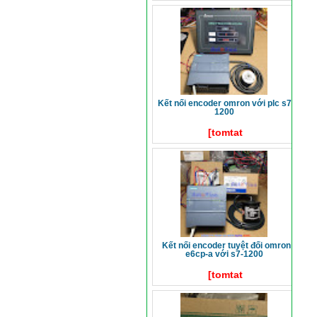
kết nối encoder omron với plc s7-
1200
[tomtat
kết nối encoder tuyệt đối omron
e6cp-a với s7-1200
[tomtat