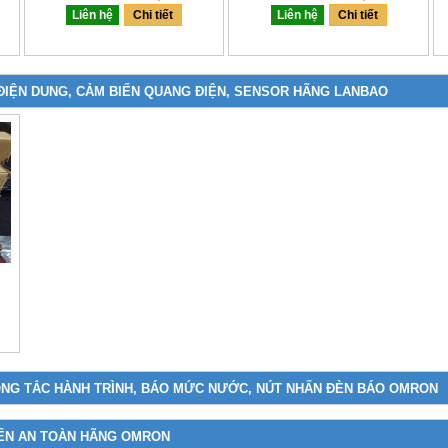
Liên hệ
Chi tiết
Liên hệ
Chi tiết
 ĐIỆN DUNG, CẢM BIẾN QUANG ĐIỆN, SENSOR HÃNG LANBAO
NG TẮC HÀNH TRÌNH, BÁO MỨC NƯỚC, NÚT NHẤN ĐÈN BÁO OMRON
BIẾN AN TOÀN HÃNG OMRON