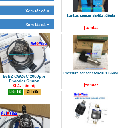
Xem tất cả »
lanbao sensor xle40a-z20piu
Xem tất cả »
[tomtat
pressure sensor atvn2019 0-6bar
E6B2-CWZ6C 2000ppr
Encoder Omron
[tomtat
Giá: liên hệ
Liên hệ
Chi tiết