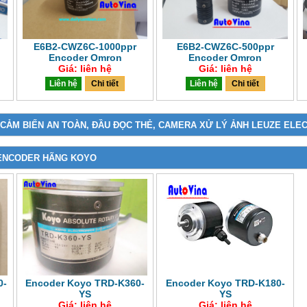
E6B2-CWZ6C-1000ppr
E6B2-CWZ6C-500ppr
Encoder Omron
Encoder Omron
Giá: liên hệ
Giá: liên hệ
Liên hệ
Chi tiết
Liên hệ
Chi tiết
 CẢM BIẾN AN TOÀN, ĐẦU ĐỌC THẺ, CAMERA XỬ LÝ ẢNH LEUZE ELE
ENCODER HÃNG KOYO
0-
Encoder Koyo TRD-K360-
Encoder Koyo TRD-K180-
YS
YS
Giá: liên hệ
Giá: liên hệ