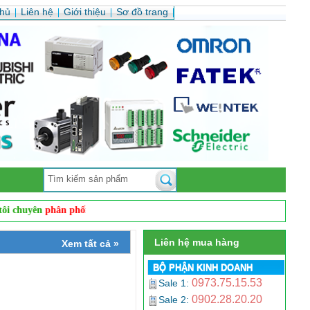
chủ
Liên hệ
Giới thiệu
Sơ đồ trang
yên
phân phối sản phẩm cảm biến công nghiệp, cảm biến quang, cảm biến t
Liên hệ mua hàng
Xem tất cả »
BỘ PHẬN KINH DOANH
0973.75.15.53
Sale 1:
0902.28.20.20
Sale 2: