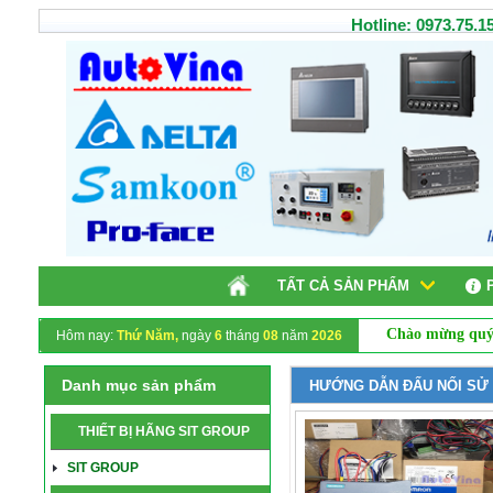
Hotline: 0973.75.15
TẤT CẢ SẢN PHẨM
Chào mừng quý khách h
Hôm nay:
Thứ Năm,
ngày
6
tháng
08
năm
2026
Danh mục sản phẩm
HƯỚNG DẪN ĐẤU NỐI SỬ D
THIẾT BỊ HÃNG SIT GROUP
SIT GROUP