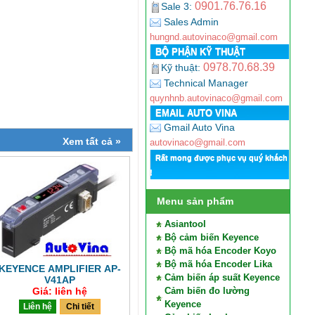
0901.76.76.16
Sale 3:
Sales Admin
hungnd.autovinaco@gmail.com
BỘ PHẬN KỸ THUẬT
0978.70.68.39
Kỹ thuật:
Technical Manager
quynhnb.autovinaco@gmail.com
EMAIL AUTO VINA
Gmail Auto Vina
Xem tất cả »
autovinaco@gmail.com
Rất mong được phục vụ quý khách
!
Menu sản phẩm
Asiantool
Bộ cảm biến Keyence
Bộ mã hóa Encoder Koyo
Bộ mã hóa Encoder Lika
KEYENCE AMPLIFIER AP-
Cảm biến áp suất Keyence
V41AP
Giá: liên hệ
Cảm biến đo lường
Keyence
Liên hệ
Chi tiết