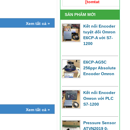
[tomtat
SẢN PHẨM MỚI
Xem tất cả »
Kết nối Encoder
tuyệt đối Omron
E6CP-A với S7-
1200
E6CP-AG5C
256ppr Absolute
Encoder Omron
Kết nối Encoder
Omron với PLC
S7-1200
Xem tất cả »
Pressure Sensor
ATVN2019 0-