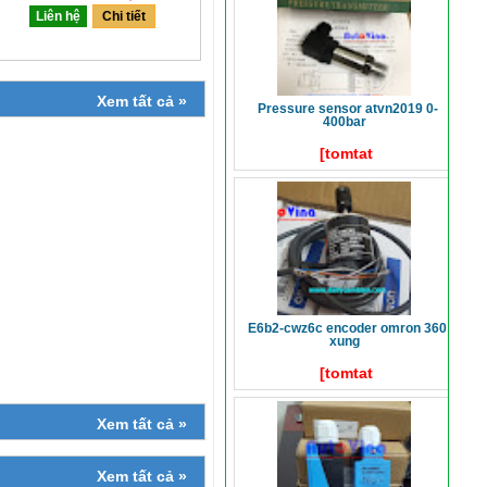
Liên hệ
Chi tiết
Xem tất cả »
pressure sensor atvn2019 0-
400bar
[tomtat
e6b2-cwz6c encoder omron 360
xung
[tomtat
Xem tất cả »
Xem tất cả »