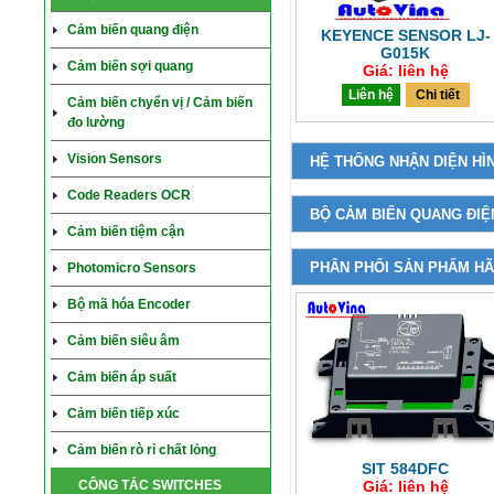
Cảm biến quang điện
KEYENCE SENSOR LJ-
G015K
Cảm biến sợi quang
Giá: liên hệ
Liên hệ
Chi tiết
Cảm biến chyển vị / Cảm biến
đo lường
Vision Sensors
HỆ THỐNG NHẬN DIỆN HÌ
Code Readers OCR
BỘ CẢM BIẾN QUANG ĐIỆ
Cảm biến tiệm cận
PHÂN PHỐI SẢN PHẨM HÃ
Photomicro Sensors
Bộ mã hóa Encoder
Cảm biến siêu âm
Cảm biến áp suất
Cảm biến tiếp xúc
Cảm biến rò rỉ chất lỏng
SIT 584DFC
CÔNG TẮC SWITCHES
Giá: liên hệ