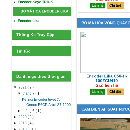
Encoder Koyo TRD-K
Liên hệ
Chi tiết
BỘ MÃ HÓA ENCODER LIKA
Encoder Lika
BỘ MÃ HÓA VÒNG QUAY 
Thống Kê Truy Cập
Tin tức
Encoder Lika C50-H-
Danh mục theo thời gian
100ZCU410
Giá: liên hệ
▼
2021
( 2 )
Liên hệ
Chi tiết
▼
tháng 7
( 1 )
Kết nối Encoder tuyệt đối
Omron E6CP-A với S7-1200
CẢM BIẾN ÁP SUẤT NƯỚC
►
tháng 6
( 1 )
►
2020
( 3 )
►
2019
( 4 )
►
2018
( 31 )