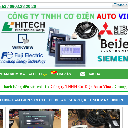
Trang 
.53 / 0902.28.20.20
PHẦN MỀM VÀ TÀI LIỆU
Hỏi đáp
Liên Hệ
àng đến với website
Công ty TNHH Cơ Điện Auto Vina
. Chúng tôi chu
ỤNG CẢM BIẾN VỚI PLC, BIẾN TẦN, SERVO, KẾT NỐI MÁY TÍNH PC