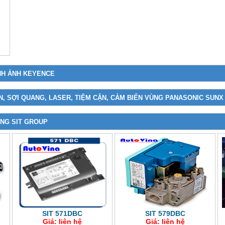
NH ẢNH KEYENCE
N, SỢI QUANG, LASER, TIỆM CẬN, CẢM BIẾN VÙNG PANASONIC SUNX
NG SIT GROUP
SIT 571DBC
SIT 579DBC
Giá: liên hệ
Giá: liên hệ