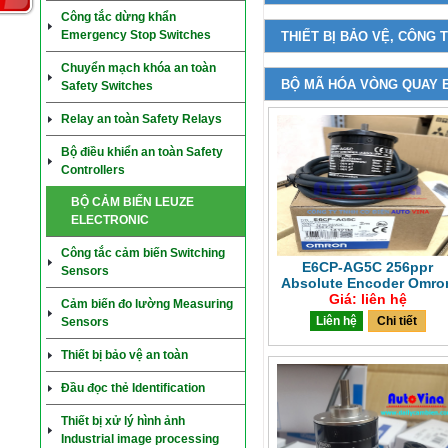
Công tắc dừng khẩn
Emergency Stop Switches
THIẾT BỊ BẢO VỆ, CÔNG
Chuyển mạch khóa an toàn
BỘ MÃ HÓA VÒNG QUAY
Safety Switches
Relay an toàn Safety Relays
Bộ điều khiển an toàn Safety
Controllers
BỘ CẢM BIẾN LEUZE
ELECTRONIC
Công tắc cảm biến Switching
E6CP-AG5C 256ppr
Sensors
Absolute Encoder Omro
Giá: liên hệ
Cảm biến đo lường Measuring
Liên hệ
Chi tiết
Sensors
Thiết bị bảo vệ an toàn
Đầu đọc thẻ Identification
Thiết bị xử lý hình ảnh
Industrial image processing