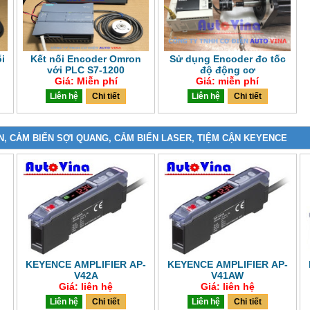
ối
Kết nối Encoder Omron
Sử dụng Encoder đo tốc
với PLC S7-1200
độ động cơ
Giá: Miễn phí
Giá: miễn phí
Liên hệ
Chi tiết
Liên hệ
Chi tiết
N, CẢM BIẾN SỢI QUANG, CẢM BIẾN LASER, TIỆM CẬN KEYENCE
KEYENCE AMPLIFIER AP-
KEYENCE AMPLIFIER AP-
V42A
V41AW
Giá: liên hệ
Giá: liên hệ
Liên hệ
Chi tiết
Liên hệ
Chi tiết