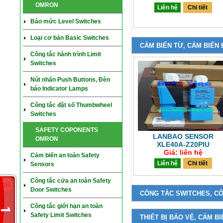
OMRON
Liên hệ
Chi tiết
Báo mức Level Switches
Loại cơ bản Basic Switches
CẢM BIẾN TỪ, CẢM BIẾN
Công tắc hành trình Limit
Switches
Nút nhấn Push Buttons, Đèn
báo Indicator Lamps
Công tắc đặt số Thumbwheel
Switches
SAFETY COPONENTS
LANBAO SENSOR
OMRON
XLE40A-Z20PIU
Giá: liên hệ
Cảm biến an toàn Safety
Liên hệ
Chi tiết
Sensors
Công tắc cửa an toàn Safety
Door Switches
CÔNG TẮC SWITCHES, CÔ
Công tắc giới hạn an toàn
Safety Limit Switches
THIẾT BỊ BẢO VỆ, CẢM 