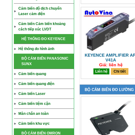
Cảm biến độ dịch chuyển
Laser cảm điện
Cảm biến Cảm biến khoảng
cách tiếp xúc LVDT
HỆ THỐNG ĐO KEYENCE
Hệ thống đo hình ảnh
KEYENCE AMPLIFIER AP
BỘ CẢM BIẾN PANASONIC
V41A
SUNX
Giá: liên hệ
Liên hệ
Chi tiết
Cảm biến quang
Cảm biến quang điện
BỘ CẢM BIẾN ĐO LƯỜNG
Cảm biến Laser
Cảm biến tiệm cận
Màn chắn an toàn
Cảm biến khu vực
BỘ CẢM BIẾN OMRON