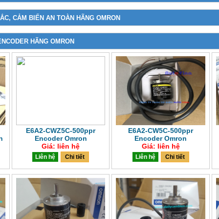
 TẮC, CẢM BIẾN AN TOÀN HÃNG OMRON
 ENCODER HÃNG OMRON
E6A2-CWZ5C-500ppr
E6A2-CW5C-500ppr
n
Encoder Omron
Encoder Omron
Giá: liên hệ
Giá: liên hệ
Liên hệ
Chi tiết
Liên hệ
Chi tiết