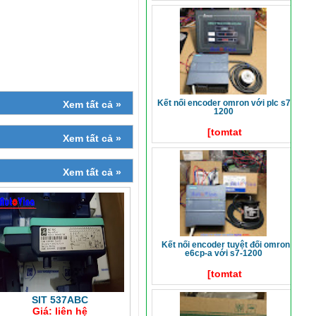
kết nối encoder omron với plc s7-
Xem tất cả »
1200
[tomtat
Xem tất cả »
Xem tất cả »
kết nối encoder tuyệt đối omron
e6cp-a với s7-1200
[tomtat
SIT 537ABC
Giá: liên hệ