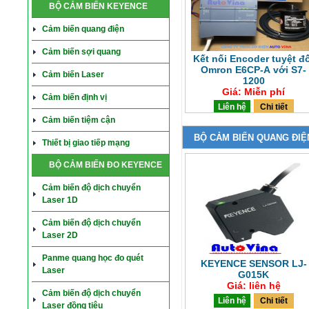
BỘ CẢM BIẾN KEYENCE
Cảm biến quang điện
Cảm biến sợi quang
Kết nối Encoder tuyệt đ
Omron E6CP-A với S7-
Cảm biến Laser
1200
Giá: Miễn phí
Cảm biến định vị
Liên hệ
Chi tiết
Cảm biến tiệm cận
BỘ CẢM BIẾN QUANG ĐIỆ
Thiết bị giao tiếp mạng
BỘ CẢM BIẾN ĐO KEYENCE
Cảm biến độ dịch chuyển
Laser 1D
Cảm biến độ dịch chuyển
Laser 2D
Panme quang học đo quét
KEYENCE SENSOR LJ-
Laser
G015K
Giá: liên hệ
Cảm biến độ dịch chuyển
Liên hệ
Chi tiết
Laser đồng tiêu