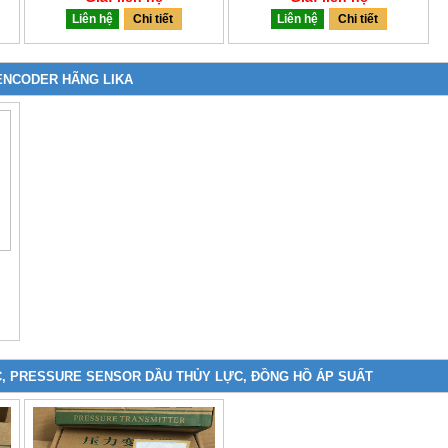
Liên hệ
Chi tiết
Liên hệ
Chi tiết
ENCODER HÃNG LIKA
, PRESSURE SENSOR DẦU THỦY LỰC, ĐỒNG HỒ ÁP SUẤT