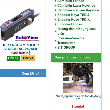
Cảm biến Lanbao
Cảm biến Laser Keyence
Cảm biến siêu âm Keyence
Encoder Koyo TRD-J
Encoder Koyo TRD-K
Encoder Omron
Hướng dẫn sử dụng cảm
biến
Pressure-Sensor-
Transmitter
KEYENCE AMPLIFIER
SIT GROUP
SENSOR AP-V42AWP
Giá: liên hệ
Sản phẩm xem nhiều
Liên hệ
Chi tiết
Xem tất cả »
sử dụng encoder đo tốc độ động
cơ
[tomtat