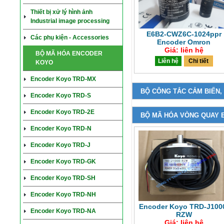
Thiết bị xử lý hình ảnh
Industrial image processing
E6B2-CWZ6C-1024ppr
Các phụ kiện - Accessories
Encoder Omron
Giá: liên hệ
BỘ MÃ HÓA ENCODER
Liên hệ
Chi tiết
KOYO
Encoder Koyo TRD-MX
BỘ CÔNG TẮC CẢM BIẾN,
Encoder Koyo TRD-S
Encoder Koyo TRD-2E
BỘ MÃ HÓA VÒNG QUAY 
Encoder Koyo TRD-N
Encoder Koyo TRD-J
Encoder Koyo TRD-GK
Encoder Koyo TRD-SH
Encoder Koyo TRD-NH
Encoder Koyo TRD-J100
Encoder Koyo TRD-NA
RZW
Giá: liên hệ