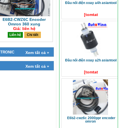
đầu nối điện xoay a4h asiantool
[tomtat
E6B2-CWZ6C Encoder
Omron 360 xung
Giá: liên hệ
Liên hệ
Chi tiết
CTRONIC
Xem tất cả »
đầu nối điện xoay a2h asiantool
Xem tất cả »
[tomtat
e6b2-cwz6c 2000ppr encoder
omron