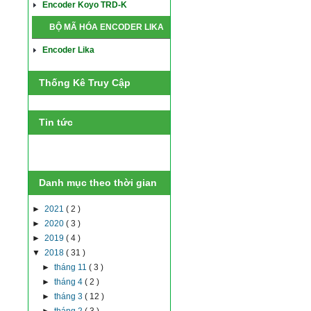
Encoder Koyo TRD-K
BỘ MÃ HÓA ENCODER LIKA
Encoder Lika
Thống Kê Truy Cập
Tin tức
Danh mục theo thời gian
►
2021
( 2 )
►
2020
( 3 )
►
2019
( 4 )
▼
2018
( 31 )
►
tháng 11
( 3 )
►
tháng 4
( 2 )
►
tháng 3
( 12 )
►
tháng 2
( 3 )