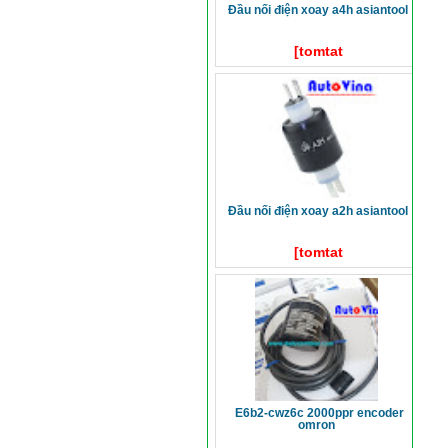
đầu nối điện xoay a4h asiantool
[tomtat
đầu nối điện xoay a2h asiantool
[tomtat
e6b2-cwz6c 2000ppr encoder
omron