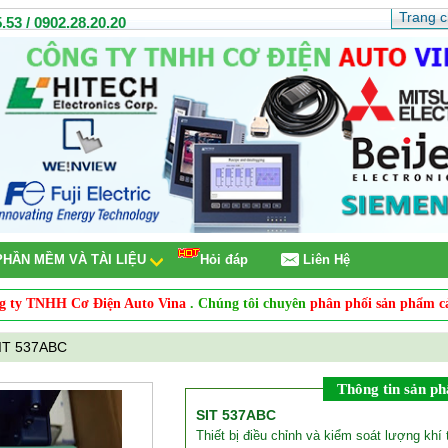
Trang 
.53 / 0902.28.20.20
PHẦN MỀM VÀ TÀI LIỆU
Hỏi đáp
Liên Hệ
TNHH Cơ Điện Auto Vina
. Chúng tôi chuyên
phân phối sản phẩm cảm biế
IT 537ABC
Thông tin sản p
SIT 537ABC
Thiết bị điều chỉnh và kiểm soát lượng khí 