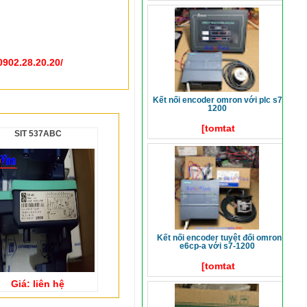
0902.28.20.20/
kết nối encoder omron với plc s7-
1200
[tomtat
SIT 537ABC
kết nối encoder tuyệt đối omron
e6cp-a với s7-1200
[tomtat
Giá: liên hệ