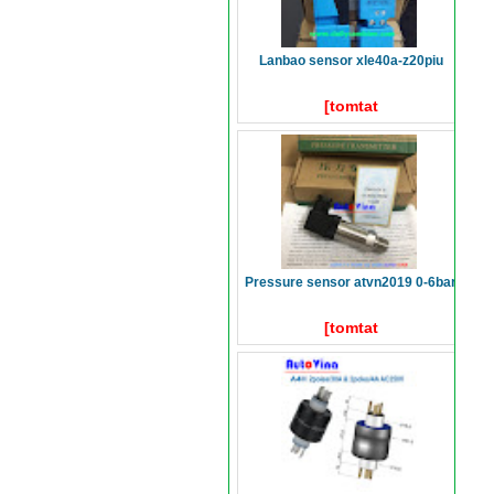
lanbao sensor xle40a-z20piu
[tomtat
pressure sensor atvn2019 0-6bar
[tomtat