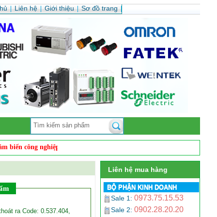
chủ
Liên hệ
Giới thiệu
Sơ đồ trang
n công nghiệp, cảm biến quang, cảm biến từ, cảm biến sợi quang, cảm bi
Liên hệ mua hàng
BỘ PHẬN KINH DOANH
hẩm
0973.75.15.53
Sale 1:
0902.28.20.20
Sale 2:
thoát ra Code: 0.537.404,