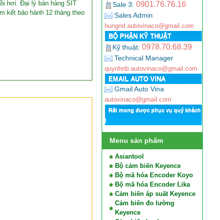
i hơi. Đại lý bán hàng SIT
0901.76.76.16
Sale 3:
m kết bảo hành 12 tháng theo
Sales Admin
hungnd.autovinaco@gmail.com
BỘ PHẬN KỸ THUẬT
0978.70.68.39
Kỹ thuật:
Technical Manager
quynhnb.autovinaco@gmail.com
EMAIL AUTO VINA
Gmail Auto Vina
autovinaco@gmail.com
Rất mong được phục vụ quý khách
!
Menu sản phẩm
Asiantool
Bộ cảm biến Keyence
Bộ mã hóa Encoder Koyo
Bộ mã hóa Encoder Lika
Cảm biến áp suất Keyence
Cảm biến đo lường
Keyence