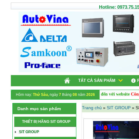
Hotline: 0973.75.15
TẤT CẢ SẢN PHẨM
Chào mừng quý khách hàng đến với website
Công ty 
Hôm nay:
Thứ Sáu,
ngày
7
tháng
08
năm
2026
Trang chủ
»
SIT GROUP
»
S
Danh mục sản phẩm
THIẾT BỊ HÃNG SIT GROUP
SIT GROUP