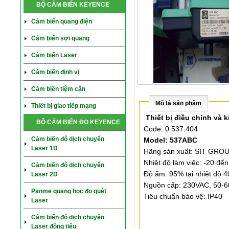
BỘ CẢM BIẾN KEYENCE
Cảm biến quang điện
Cảm biến sợi quang
Cảm biến Laser
Cảm biến định vị
Cảm biến tiệm cận
Mô tả sản phẩm
Thiết bị giao tiếp mạng
Thiết bị điều chỉnh và 
BỘ CẢM BIẾN ĐO KEYENCE
Code: 0.537.404
Cảm biến độ dịch chuyển
Model: 537ABC
Laser 1D
Hãng sản xuất: SIT GRO
Nhiệt độ làm việc: -20 đế
Cảm biến độ dịch chuyển
Độ ẩm: 95% tại nhiệt độ 4
Laser 2D
Nguồn cấp: 230VAC, 50-
Panme quang học đo quét
Tiêu chuẩn bảo vệ: IP40
Laser
Cảm biến độ dịch chuyển
Laser đồng tiêu