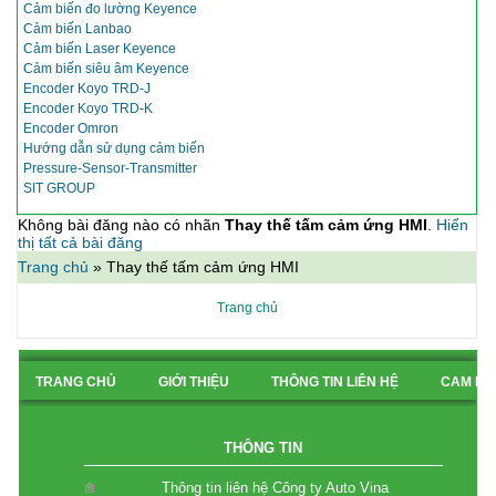
Cảm biến đo lường Keyence
Cảm biến Lanbao
Cảm biến Laser Keyence
Cảm biến siêu âm Keyence
Encoder Koyo TRD-J
Encoder Koyo TRD-K
Encoder Omron
Hướng dẫn sử dụng cảm biến
Pressure-Sensor-Transmitter
SIT GROUP
Không bài đăng nào có nhãn
Thay thế tấm cảm ứng HMI
.
Hiển
thị tất cả bài đăng
Trang chủ
»
Thay thế tấm cảm ứng HMI
Trang chủ
TRANG CHỦ
GIỚI THIỆU
THÔNG TIN LIÊN HỆ
CAM KẾ
BẢN ĐỒ CHỈ ĐƯỜNG
THÔNG TIN
Thông tin liên hệ Công ty Auto Vina