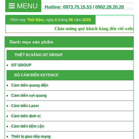
MENU
Hotline: 0973.75.15.53 / 0902.28.20.20
Hôm nay:
Thứ Năm,
ngày
6
tháng
08
năm
2026
Chào mừng quý khách hàng đến với website
C
Danh mục sản phẩm
THIẾT BỊ HÃNG SIT GROUP
SIT GROUP
BỘ CẢM BIẾN KEYENCE
Cảm biến quang điện
Cảm biến sợi quang
Cảm biến Laser
Cảm biến định vị
Cảm biến tiệm cận
Thiết bị giao tiếp mạng