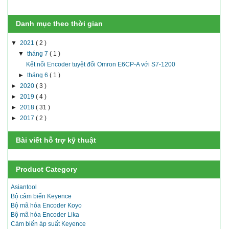
Danh mục theo thời gian
▼
2021
( 2 )
▼
tháng 7
( 1 )
Kết nối Encoder tuyệt đối Omron E6CP-A với S7-1200
►
tháng 6
( 1 )
►
2020
( 3 )
►
2019
( 4 )
►
2018
( 31 )
►
2017
( 2 )
Bài viết hỗ trợ kỹ thuật
Product Category
Asiantool
Bộ cảm biến Keyence
Bộ mã hóa Encoder Koyo
Bộ mã hóa Encoder Lika
Cảm biến áp suất Keyence