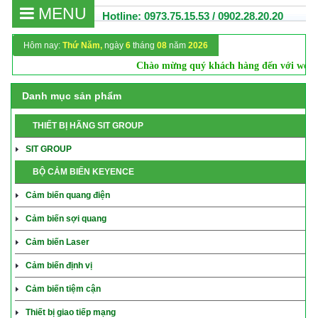
MENU
Hotline: 0973.75.15.53 / 0902.28.20.20
Hôm nay:
Thứ Năm,
ngày
6
tháng
08
năm
2026
Chào mừng quý khách hàng đến với websi
Danh mục sản phẩm
THIẾT BỊ HÃNG SIT GROUP
SIT GROUP
BỘ CẢM BIẾN KEYENCE
Cảm biến quang điện
Cảm biến sợi quang
Cảm biến Laser
Cảm biến định vị
Cảm biến tiệm cận
Thiết bị giao tiếp mạng