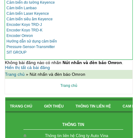
Cảm biến đo lường Keyence
Cảm biến Lanbao
Cảm biến Laser Keyence
Cảm biến siêu âm Keyence
Encoder Koyo TRD-J
Encoder Koyo TRD-K
Encoder Omron
Hướng dẫn sử dụng cảm biến
Pressure-Sensor-Transmitter
SIT GROUP
Không bài đăng nào có nhãn
Nút nhấn và đèn báo Omron
.
Hiển thị tất cả bài đăng
Trang chủ
»
Nút nhấn và đèn báo Omron
Trang chủ
TRANG CHỦ
GIỚI THIỆU
THÔNG TIN LIÊN HỆ
CAM KẾ
BẢN ĐỒ CHỈ ĐƯỜNG
THÔNG TIN
Thông tin liên hệ Công ty Auto Vina