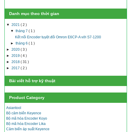
Danh mục theo thời gian
▼
2021
( 2 )
▼
tháng 7
( 1 )
Kết nối Encoder tuyệt đối Omron E6CP-A với S7-1200
►
tháng 6
( 1 )
►
2020
( 3 )
►
2019
( 4 )
►
2018
( 31 )
►
2017
( 2 )
Bài viết hỗ trợ kỹ thuật
Product Category
Asiantool
Bộ cảm biến Keyence
Bộ mã hóa Encoder Koyo
Bộ mã hóa Encoder Lika
Cảm biến áp suất Keyence