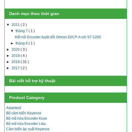
Danh mục theo thời gian
▼
2021
( 2 )
▼
tháng 7
( 1 )
Kết nối Encoder tuyệt đối Omron E6CP-A với S7-1200
►
tháng 6
( 1 )
►
2020
( 3 )
►
2019
( 4 )
►
2018
( 31 )
►
2017
( 2 )
Bài viết hỗ trợ kỹ thuật
Product Category
Asiantool
Bộ cảm biến Keyence
Bộ mã hóa Encoder Koyo
Bộ mã hóa Encoder Lika
Cảm biến áp suất Keyence