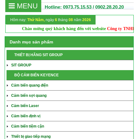
MENU
Hotline: 0973.75.15.53 / 0902.28.20.20
Hôm nay:
Thứ Năm,
ngày
6
tháng
08
năm
2026
Chào mừng quý khách hàng đến với website
Công ty TNHH Cơ
Danh mục sản phẩm
THIẾT BỊ HÃNG SIT GROUP
SIT GROUP
BỘ CẢM BIẾN KEYENCE
Cảm biến quang điện
Cảm biến sợi quang
Cảm biến Laser
Cảm biến định vị
Cảm biến tiệm cận
Thiết bị giao tiếp mạng