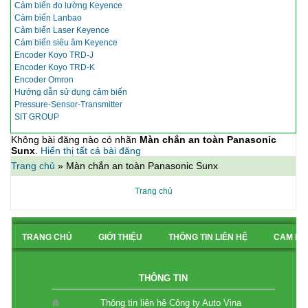
Cảm biến đo lường Keyence
Cảm biến Lanbao
Cảm biến Laser Keyence
Cảm biến siêu âm Keyence
Encoder Koyo TRD-J
Encoder Koyo TRD-K
Encoder Omron
Hướng dẫn sử dụng cảm biến
Pressure-Sensor-Transmitter
SIT GROUP
Không bài đăng nào có nhãn
Màn chắn an toàn Panasonic
Sunx
.
Hiển thị tất cả bài đăng
Trang chủ
»
Màn chắn an toàn Panasonic Sunx
Trang chủ
TRANG CHỦ
GIỚI THIỆU
THÔNG TIN LIÊN HỆ
CAM KẾ
BẢN ĐỒ CHỈ ĐƯỜNG
THÔNG TIN
Thông tin liên hệ Công ty Auto Vina