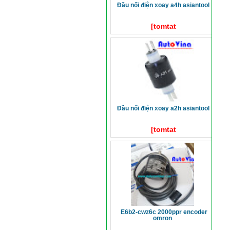
đầu nối điện xoay a4h asiantool
[tomtat
đầu nối điện xoay a2h asiantool
[tomtat
e6b2-cwz6c 2000ppr encoder
omron