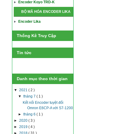
Encoder Koyo TRD-K
BỘ MÃ HÓA ENCODER LIKA
Encoder Lika
Thống Kê Truy Cập
Tin tức
Danh mục theo thời gian
▼
2021
( 2 )
▼
tháng 7
( 1 )
Kết nối Encoder tuyệt đối
Omron E6CP-A với S7-1200
►
tháng 6
( 1 )
►
2020
( 3 )
►
2019
( 4 )
►
2018
( 31 )