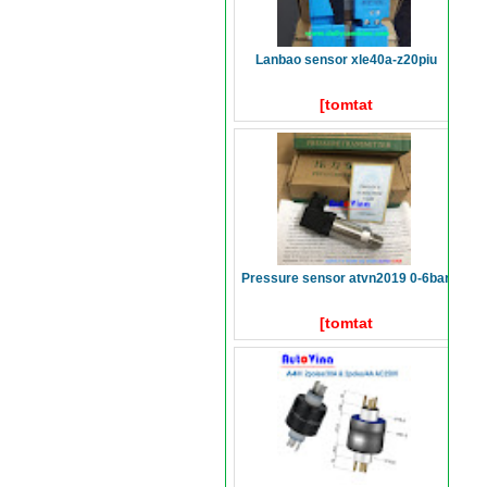
lanbao sensor xle40a-z20piu
[tomtat
pressure sensor atvn2019 0-6bar
[tomtat