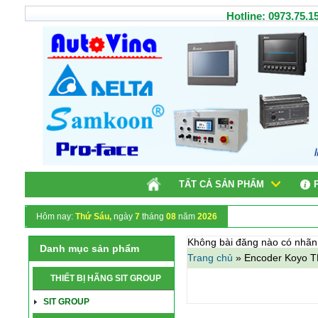
Hotline: 0973.75.15
TẤT CẢ SẢN PHẨM
Hôm nay:
Thứ Sáu,
ngày
7
tháng
08
năm
2026
Không bài đăng nào có nhã
Danh mục sản phẩm
Trang chủ
»
Encoder Koyo 
THIẾT BỊ HÃNG SIT GROUP
SIT GROUP