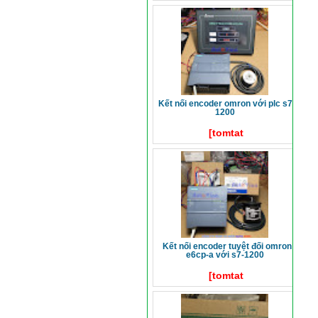
kết nối encoder omron với plc s7-
1200
[tomtat
kết nối encoder tuyệt đối omron
e6cp-a với s7-1200
[tomtat