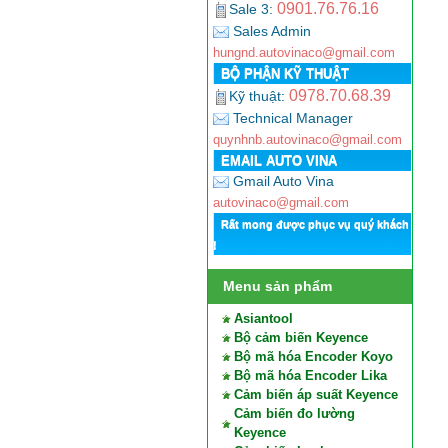
0901.76.76.16
Sale 3:
Sales Admin
hungnd.autovinaco@gmail.com
BỘ PHẬN KỸ THUẬT
0978.70.68.39
Kỹ thuật:
Technical Manager
quynhnb.autovinaco@gmail.com
EMAIL AUTO VINA
Gmail Auto Vina
autovinaco@gmail.com
Rất mong được phục vụ quý khách
!
Menu sản phẩm
Asiantool
Bộ cảm biến Keyence
Bộ mã hóa Encoder Koyo
Bộ mã hóa Encoder Lika
Cảm biến áp suất Keyence
Cảm biến đo lường
Keyence