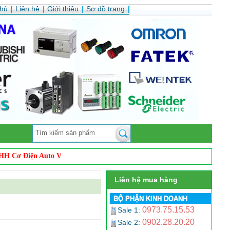
chủ
Liên hệ
Giới thiệu
Sơ đồ trang
ơ Điện Auto Vina
. Chúng tôi chuyên
phân phối sản phẩm cảm biến công 
Liên hệ mua hàng
BỘ PHẬN KINH DOANH
0973.75.15.53
Sale 1:
0902.28.20.20
Sale 2: