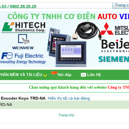
Trang 
.53 / 0902.28.20.20
PHẦN MỀM VÀ TÀI LIỆU
Hỏi đáp
Liên Hệ
Chào mừng quý khách hàng đến với website
Công ty TNHH C
n
Encoder Koyo TRD-NA
.
Hiển thị tất cả bài đăng
TRD-NA
Trang chủ