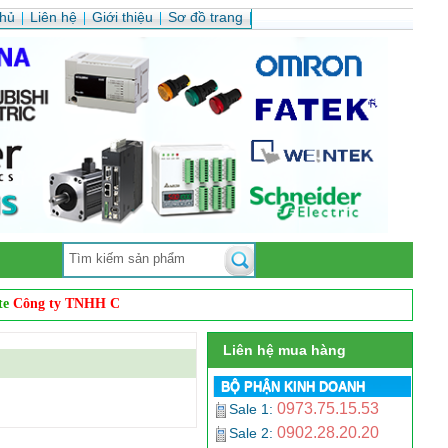
chủ
Liên hệ
Giới thiệu
Sơ đồ trang
ng ty TNHH Cơ Điện Auto Vina
. Chúng tôi chuyên
phân phối sản phẩm c
Liên hệ mua hàng
BỘ PHẬN KINH DOANH
0973.75.15.53
Sale 1:
0902.28.20.20
Sale 2: