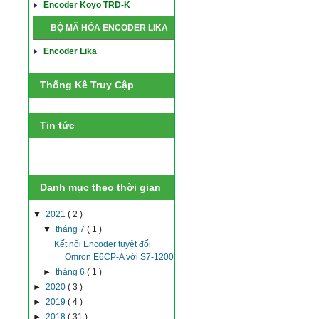
Encoder Koyo TRD-K
BỘ MÃ HÓA ENCODER LIKA
Encoder Lika
Thống Kê Truy Cập
Tin tức
Danh mục theo thời gian
▼
2021
( 2 )
▼
tháng 7
( 1 )
Kết nối Encoder tuyệt đối
Omron E6CP-A với S7-1200
►
tháng 6
( 1 )
►
2020
( 3 )
►
2019
( 4 )
►
2018
( 31 )