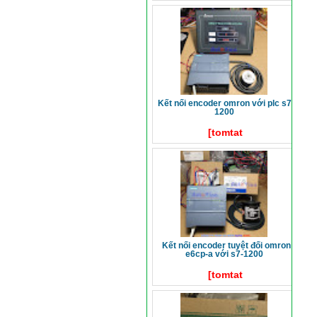
kết nối encoder omron với plc s7-
1200
[tomtat
kết nối encoder tuyệt đối omron
e6cp-a với s7-1200
[tomtat