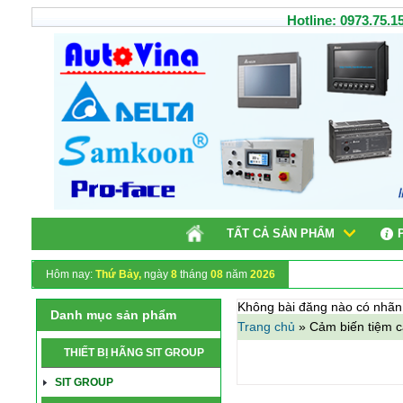
Hotline: 0973.75.15
TẤT CẢ SẢN PHẨM
Hôm nay:
Thứ Bảy,
ngày
8
tháng
08
năm
2026
Không bài đăng nào có nhã
Danh mục sản phẩm
Trang chủ
»
Cảm biến tiệm 
THIẾT BỊ HÃNG SIT GROUP
SIT GROUP