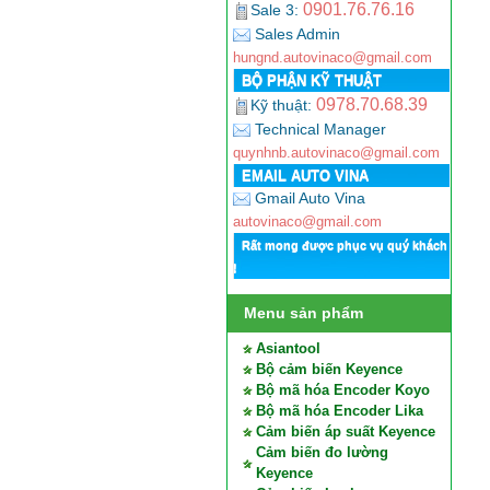
0901.76.76.16
Sale 3:
Sales Admin
hungnd.autovinaco@gmail.com
BỘ PHẬN KỸ THUẬT
0978.70.68.39
Kỹ thuật:
Technical Manager
quynhnb.autovinaco@gmail.com
EMAIL AUTO VINA
Gmail Auto Vina
autovinaco@gmail.com
Rất mong được phục vụ quý khách
!
Menu sản phẩm
Asiantool
Bộ cảm biến Keyence
Bộ mã hóa Encoder Koyo
Bộ mã hóa Encoder Lika
Cảm biến áp suất Keyence
Cảm biến đo lường
Keyence