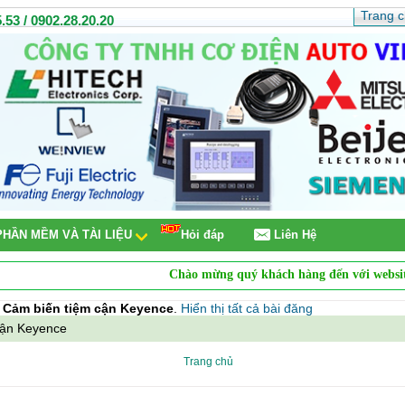
Trang 
.53 / 0902.28.20.20
PHẦN MỀM VÀ TÀI LIỆU
Hỏi đáp
Liên Hệ
Chào mừng quý khách hàng đến với website
Cô
n
Cảm biến tiệm cận Keyence
.
Hiển thị tất cả bài đăng
cận Keyence
Trang chủ