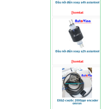
đầu nối điện xoay a4h asiantool
[tomtat
đầu nối điện xoay a2h asiantool
[tomtat
e6b2-cwz6c 2000ppr encoder
omron