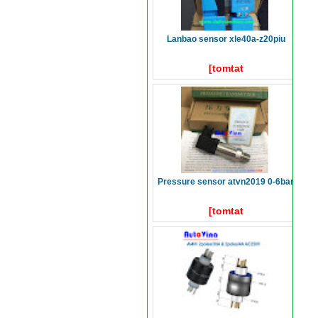
lanbao sensor xle40a-z20piu
[tomtat
pressure sensor atvn2019 0-6bar
[tomtat