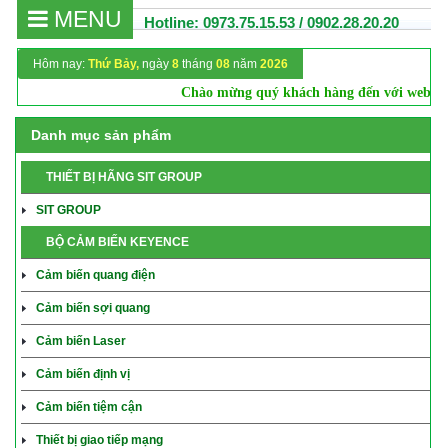
MENU
Hotline: 0973.75.15.53 / 0902.28.20.20
Hôm nay:
Thứ Bảy,
ngày
8
tháng
08
năm
2026
Chào mừng quý khách hàng đến với website
Danh mục sản phẩm
THIẾT BỊ HÃNG SIT GROUP
SIT GROUP
BỘ CẢM BIẾN KEYENCE
Cảm biến quang điện
Cảm biến sợi quang
Cảm biến Laser
Cảm biến định vị
Cảm biến tiệm cận
Thiết bị giao tiếp mạng