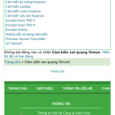
Cảm biến đo lường Keyence
Cảm biến Lanbao
Cảm biến Laser Keyence
Cảm biến siêu âm Keyence
Encoder Koyo TRD-J
Encoder Koyo TRD-K
Encoder Omron
Hướng dẫn sử dụng cảm biến
Pressure-Sensor-Transmitter
SIT GROUP
Không bài đăng nào có nhãn
Cảm biến sợi quang Omron
.
Hiển
thị tất cả bài đăng
Trang chủ
»
Cảm biến sợi quang Omron
Trang chủ
TRANG CHỦ
GIỚI THIỆU
THÔNG TIN LIÊN HỆ
CAM KẾ
BẢN ĐỒ CHỈ ĐƯỜNG
THÔNG TIN
Thông tin liên hệ Công ty Auto Vina