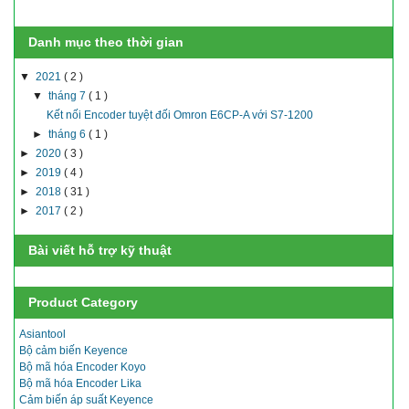
Danh mục theo thời gian
▼
2021
( 2 )
▼
tháng 7
( 1 )
Kết nối Encoder tuyệt đối Omron E6CP-A với S7-1200
►
tháng 6
( 1 )
►
2020
( 3 )
►
2019
( 4 )
►
2018
( 31 )
►
2017
( 2 )
Bài viết hỗ trợ kỹ thuật
Product Category
Asiantool
Bộ cảm biến Keyence
Bộ mã hóa Encoder Koyo
Bộ mã hóa Encoder Lika
Cảm biến áp suất Keyence