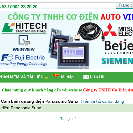
Trang 
.53 / 0902.28.20.20
PHẦN MỀM VÀ TÀI LIỆU
Hỏi đáp
Liên Hệ
 mừng quý khách hàng đến với website
Công ty TNHH Cơ Điện Auto Vi
n
Cảm biến quang điện Panasonic Sunx
.
Hiển thị tất cả bài đăng
 điện Panasonic Sunx
Trang chủ