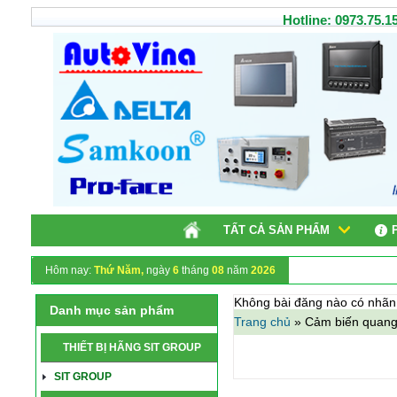
Hotline: 0973.75.15
TẤT CẢ SẢN PHẨM
Chào
Hôm nay:
Thứ Năm,
ngày
6
tháng
08
năm
2026
Không bài đăng nào có nhã
Danh mục sản phẩm
Trang chủ
»
Cảm biến quang
THIẾT BỊ HÃNG SIT GROUP
SIT GROUP