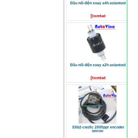
đầu nối điện xoay a4h asiantool
[tomtat
đầu nối điện xoay a2h asiantool
[tomtat
e6b2-cwz6c 2000ppr encoder
omron