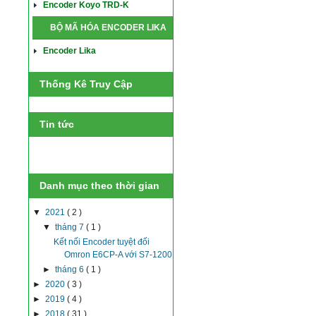
Encoder Koyo TRD-K
BỘ MÃ HÓA ENCODER LIKA
Encoder Lika
Thống Kê Truy Cập
Tin tức
Danh mục theo thời gian
▼
2021
( 2 )
▼
tháng 7
( 1 )
Kết nối Encoder tuyệt đối
Omron E6CP-A với S7-1200
►
tháng 6
( 1 )
►
2020
( 3 )
►
2019
( 4 )
►
2018
( 31 )