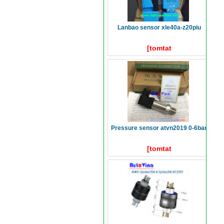
lanbao sensor xle40a-z20piu
[tomtat
pressure sensor atvn2019 0-6bar
[tomtat