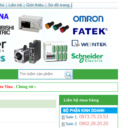
chủ
Liên hệ
Giới thiệu
Sơ đồ trang
na
. Chúng tôi chuyên
phân phối sản phẩm cảm biến công nghiệp, cảm biế
Liên hệ mua hàng
BỘ PHẬN KINH DOANH
0973.75.15.53
Sale 1:
0902.28.20.20
Sale 2: