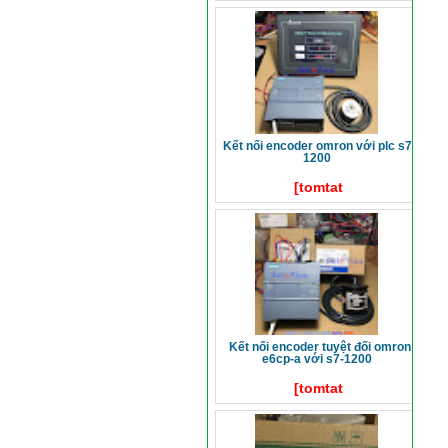
kết nối encoder omron với plc s7-
1200
[tomtat
kết nối encoder tuyệt đối omron
e6cp-a với s7-1200
[tomtat