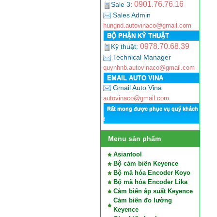
0901.76.76.16
Sale 3:
Sales Admin
hungnd.autovinaco@gmail.com
BỘ PHẬN KỸ THUẬT
0978.70.68.39
Kỹ thuật:
Technical Manager
quynhnb.autovinaco@gmail.com
EMAIL AUTO VINA
Gmail Auto Vina
autovinaco@gmail.com
Rất mong được phục vụ quý khách
!
Menu sản phẩm
Asiantool
Bộ cảm biến Keyence
Bộ mã hóa Encoder Koyo
Bộ mã hóa Encoder Lika
Cảm biến áp suất Keyence
Cảm biến đo lường
Keyence