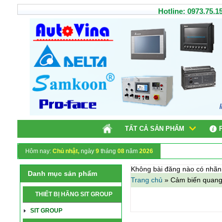
Hotline: 0973.75.15
TẤT CẢ SẢN PHẨM
Hôm nay:
Chủ nhật,
ngày
9
tháng
08
năm
2026
Không bài đăng nào có nhã
Danh mục sản phẩm
Trang chủ
»
Cảm biến quang
THIẾT BỊ HÃNG SIT GROUP
SIT GROUP