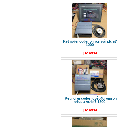
kết nối encoder omron với plc s7-
1200
[tomtat
kết nối encoder tuyệt đối omron
e6cp-a với s7-1200
[tomtat