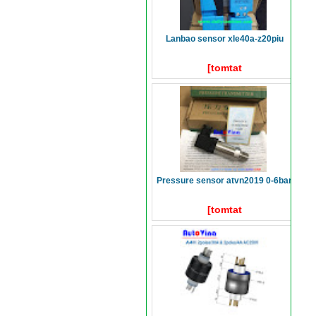
lanbao sensor xle40a-z20piu
[tomtat
pressure sensor atvn2019 0-6bar
[tomtat