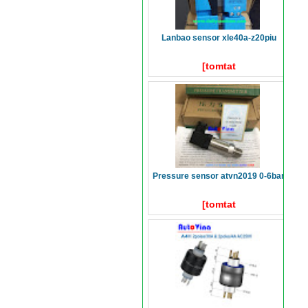
lanbao sensor xle40a-z20piu
[tomtat
pressure sensor atvn2019 0-6bar
[tomtat