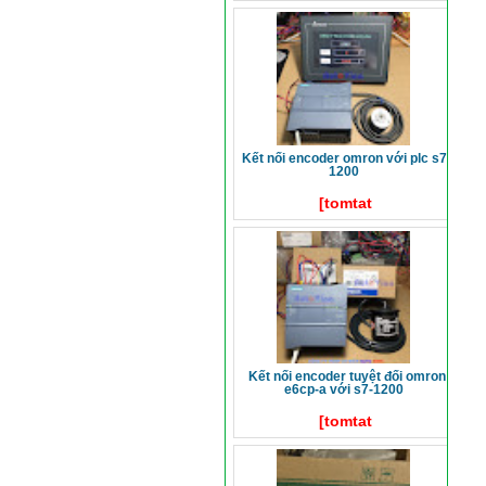
kết nối encoder omron với plc s7-
1200
[tomtat
kết nối encoder tuyệt đối omron
e6cp-a với s7-1200
[tomtat