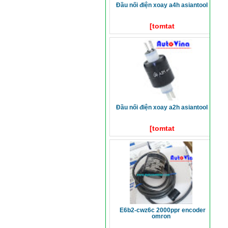
đầu nối điện xoay a4h asiantool
[tomtat
đầu nối điện xoay a2h asiantool
[tomtat
e6b2-cwz6c 2000ppr encoder
omron