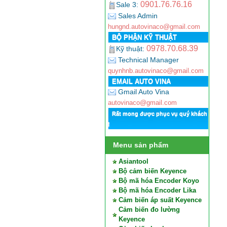
0901.76.76.16
Sale 3:
Sales Admin
hungnd.autovinaco@gmail.com
BỘ PHẬN KỸ THUẬT
0978.70.68.39
Kỹ thuật:
Technical Manager
quynhnb.autovinaco@gmail.com
EMAIL AUTO VINA
Gmail Auto Vina
autovinaco@gmail.com
Rất mong được phục vụ quý khách
!
Menu sản phẩm
Asiantool
Bộ cảm biến Keyence
Bộ mã hóa Encoder Koyo
Bộ mã hóa Encoder Lika
Cảm biến áp suất Keyence
Cảm biến đo lường
Keyence