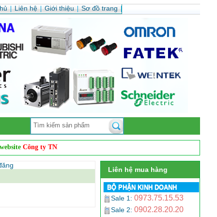
chủ
Liên hệ
Giới thiệu
Sơ đồ trang
ite
Công ty TNHH Cơ Điện Auto Vina
. Chúng tôi chuyên
phân phối sản p
 đăng
Liên hệ mua hàng
BỘ PHẬN KINH DOANH
0973.75.15.53
Sale 1:
0902.28.20.20
Sale 2: