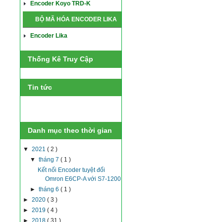
Encoder Koyo TRD-K
BỘ MÃ HÓA ENCODER LIKA
Encoder Lika
Thống Kê Truy Cập
Tin tức
Danh mục theo thời gian
▼
2021
( 2 )
▼
tháng 7
( 1 )
Kết nối Encoder tuyệt đối
Omron E6CP-A với S7-1200
►
tháng 6
( 1 )
►
2020
( 3 )
►
2019
( 4 )
►
2018
( 31 )