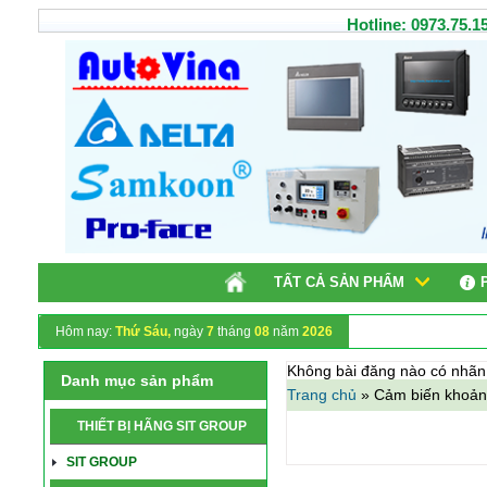
Hotline: 0973.75.15
TẤT CẢ SẢN PHẨM
Hôm nay:
Thứ Sáu,
ngày
7
tháng
08
năm
2026
Không bài đăng nào có nhã
Danh mục sản phẩm
Trang chủ
»
Cảm biến khoản
THIẾT BỊ HÃNG SIT GROUP
SIT GROUP