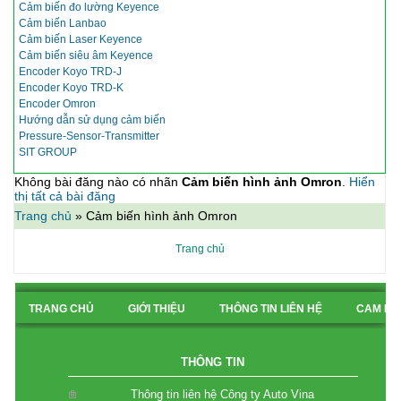
Cảm biến đo lường Keyence
Cảm biến Lanbao
Cảm biến Laser Keyence
Cảm biến siêu âm Keyence
Encoder Koyo TRD-J
Encoder Koyo TRD-K
Encoder Omron
Hướng dẫn sử dụng cảm biến
Pressure-Sensor-Transmitter
SIT GROUP
Không bài đăng nào có nhãn
Cảm biến hình ảnh Omron
.
Hiển
thị tất cả bài đăng
Trang chủ
»
Cảm biến hình ảnh Omron
Trang chủ
TRANG CHỦ
GIỚI THIỆU
THÔNG TIN LIÊN HỆ
CAM KẾ
BẢN ĐỒ CHỈ ĐƯỜNG
THÔNG TIN
Thông tin liên hệ Công ty Auto Vina