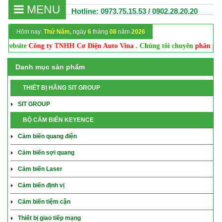
MENU
Hotline: 0973.75.15.53 / 0902.28.20.20
Hôm nay:
Thứ Năm,
ngày
6
tháng
08
năm
2026
 website
Công ty TNHH Cơ Điện Auto Vina
. Chúng tôi chuyên
phân phối
Danh mục sản phẩm
THIẾT BỊ HÃNG SIT GROUP
SIT GROUP
BỘ CẢM BIẾN KEYENCE
Cảm biến quang điện
Cảm biến sợi quang
Cảm biến Laser
Cảm biến định vị
Cảm biến tiệm cận
Thiết bị giao tiếp mạng